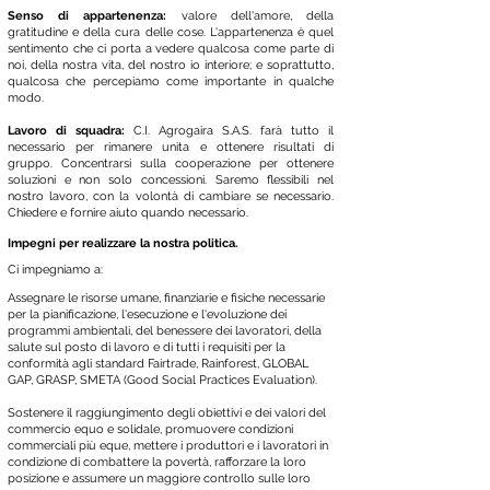
Senso di appartenenza:
valore dell'amore, della
gratitudine e della cura delle cose. L'appartenenza è quel
sentimento che ci porta a vedere qualcosa come parte di
noi, della nostra vita, del nostro io interiore; e soprattutto,
qualcosa che percepiamo come importante in qualche
modo.
Lavoro di squadra:
C.I. Agrogaira S.A.S. farà tutto il
necessario per rimanere unita e ottenere risultati di
gruppo. Concentrarsi sulla cooperazione per ottenere
soluzioni e non solo concessioni. Saremo flessibili nel
nostro lavoro, con la volontà di cambiare se necessario.
Chiedere e fornire aiuto quando necessario.
Impegni per realizzare la nostra politica.
Ci impegniamo a:
Assegnare le risorse umane, finanziarie e fisiche necessarie
per la pianificazione, l'esecuzione e l'evoluzione dei
programmi ambientali, del benessere dei lavoratori, della
salute sul posto di lavoro e di tutti i requisiti per la
conformità agli standard Fairtrade, Rainforest, GLOBAL
GAP, GRASP, SMETA (Good Social Practices Evaluation).
Sostenere il raggiungimento degli obiettivi e dei valori del
commercio equo e solidale, promuovere condizioni
commerciali più eque, mettere i produttori e i lavoratori in
condizione di combattere la povertà, rafforzare la loro
posizione e assumere un maggiore controllo sulle loro