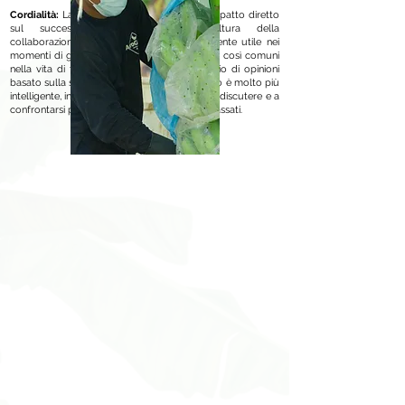
Cordialità:
La gentilezza sul lavoro ha un impatto diretto
sul successo aziendale. Questa cultura della
collaborazione e del rispetto è particolarmente utile nei
momenti di grande tensione o di crisi interna, così comuni
nella vita di tutti i giorni, poiché uno scambio di opinioni
basato sulla sincerità, sull'onestà e sul rispetto è molto più
intelligente, in termini pratici, della tendenza a discutere e a
confrontarsi per ragioni altrui o per conflitti passati.