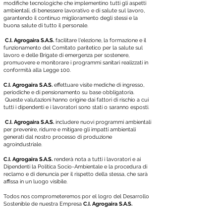
modifiche tecnologiche che implementino tutti gli aspetti
ambientali, di benessere lavorativo e di salute sul lavoro,
garantendo il continuo miglioramento degli stessi e la
buona salute di tutto il personale.
C.I. Agrogaira S.A.S.
facilitare l'elezione, la formazione e il
funzionamento del Comitato paritetico per la salute sul
lavoro e delle Brigate di emergenza per sostenere,
promuovere e monitorare i programmi sanitari realizzati in
conformità alla Legge 100.
C.I. Agrogaira S.A.S.
effettuare visite mediche di ingresso,
periodiche e di pensionamento su base obbligatoria.
Queste valutazioni hanno origine dai fattori di rischio a cui
tutti i dipendenti e i lavoratori sono stati o saranno esposti.
C.I. Agrogaira S.A.S.
includere nuovi programmi ambientali
per prevenire, ridurre e mitigare gli impatti ambientali
generati dal nostro processo di produzione
agroindustriale.
C.I. Agrogaira S.A.S.
renderà nota a tutti i lavoratori e ai
Dipendenti la Politica Socio-Ambientale e la procedura di
reclamo e di denuncia per il rispetto della stessa, che sarà
affissa in un luogo visibile.
Todos nos comprometeremos por el logro del Desarrollo
Sostenible de nuestra Empresa
C.I. Agrogaira S.A.S.