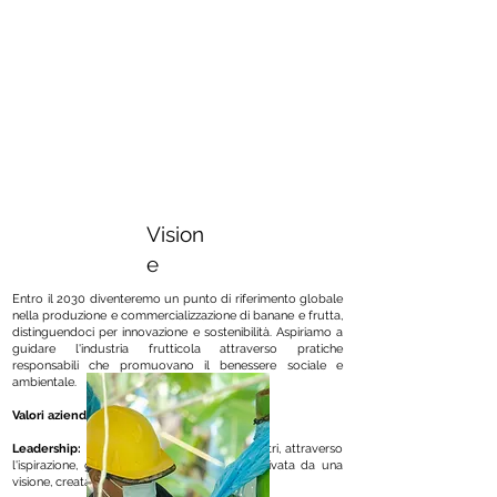
Vision
e
Entro il 2030 diventeremo un punto di riferimento globale
nella produzione e commercializzazione di banane e frutta,
distinguendoci per innovazione e sostenibilità. Aspiriamo a
guidare l'industria frutticola attraverso pratiche
responsabili che promuovano il benessere sociale e
ambientale.
Valori aziendali C.I. Agrogaira S.A.S.
Leadership:
È la capacità di influenzare gli altri, attraverso
l'ispirazione, generata da una passione, motivata da una
visione, creata da uno scopo.