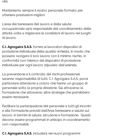
vite.
Manteniamo sempre il nostro personale formato per
ottenere prestazioni migliori.
L'area del benessere del lavoro e della salute
occupazionale sarà responsabile del coordinamento delle
attività volte a migliorare le condizioni di lavoro nei luoghi
di lavoro.
C.I. Agrogaira S.A.S.
fornire ai lavoratori dispositivi di
protezione individuale della qualità richiesta, in modo che
possano svolgere il loro lavoro con il minimo rischio, in
conformità con l'elenco dei dispositivi di protezione
individuale per ogni lavoro stipulato dall'azienda.
La prevenzione e il controllo dei rischi professionali
saranno responsabilità di tutti. C.I. Agrogaira S.A.S. porrà
particolare attenzione a coloro che hanno un gruppo di
personale sotto la propria direzione. Sia attraverso la
formazione che attraverso altre strategie che potrebbero
essere necessarie.
Facilitare la partecipazione del personale a tutti gli incontri
e alla formazione previsti dall'Area benessere e salute sul
lavoro, in termini di salute, istruzione e formazione. Questi
devono essere programmati in anticipo in coordinamento
con i responsabili.
C.I. Agrogaira S.A.S.
includerà nei nuovi programmi